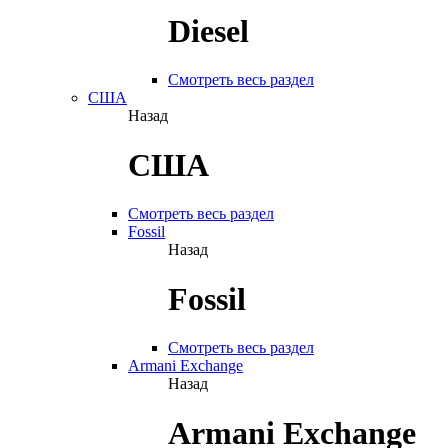
Diesel
Смотреть весь раздел
США
Назад
США
Смотреть весь раздел
Fossil
Назад
Fossil
Смотреть весь раздел
Armani Exchange
Назад
Armani Exchange