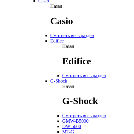
Casio
Назад
Casio
Смотреть весь раздел
Edifice
Назад
Edifice
Смотреть весь раздел
G-Shock
Назад
G-Shock
Смотреть весь раздел
GMW-B5000
DW-5600
MT-G