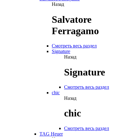
Назад
Salvatore
Ferragamo
Смотреть весь раздел
Signature
Назад
Signature
Смотреть весь раздел
chic
Назад
chic
Смотреть весь раздел
TAG Heuer