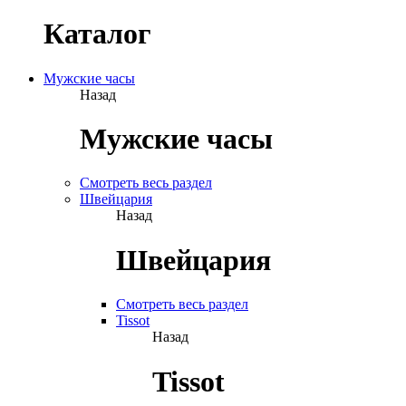
Каталог
Мужские часы
Назад
Мужские часы
Смотреть весь раздел
Швейцария
Назад
Швейцария
Смотреть весь раздел
Tissot
Назад
Tissot