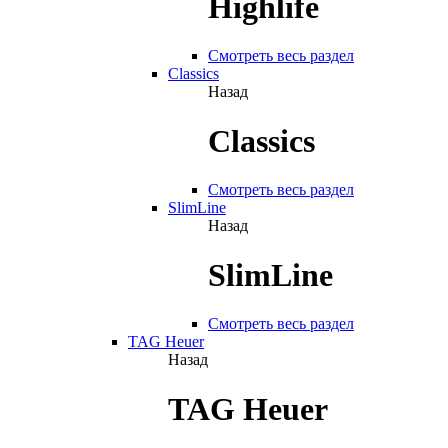
Highlife
Смотреть весь раздел
Classics
Назад
Classics
Смотреть весь раздел
SlimLine
Назад
SlimLine
Смотреть весь раздел
TAG Heuer
Назад
TAG Heuer