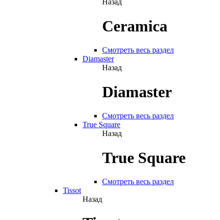
Назад
Ceramica
Смотреть весь раздел
Diamaster
Назад
Diamaster
Смотреть весь раздел
True Square
Назад
True Square
Смотреть весь раздел
Tissot
Назад