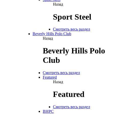
Назад
Sport Steel
Смотреть весь раздел
Beverly Hills Polo Club
Назад
Beverly Hills Polo
Club
Смотреть весь раздел
Featured
Назад
Featured
Смотреть весь раздел
BHPC