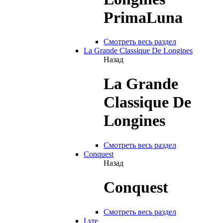
PrimaLuna
Смотреть весь раздел
La Grande Classique De Longines
Назад
La Grande
Classique De
Longines
Смотреть весь раздел
Conquest
Назад
Conquest
Смотреть весь раздел
Lyre