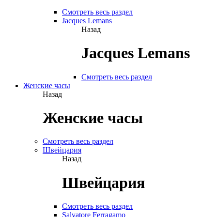
Смотреть весь раздел
Jacques Lemans
Назад
Jacques Lemans
Смотреть весь раздел
Женские часы
Назад
Женские часы
Смотреть весь раздел
Швейцария
Назад
Швейцария
Смотреть весь раздел
Salvatore Ferragamo