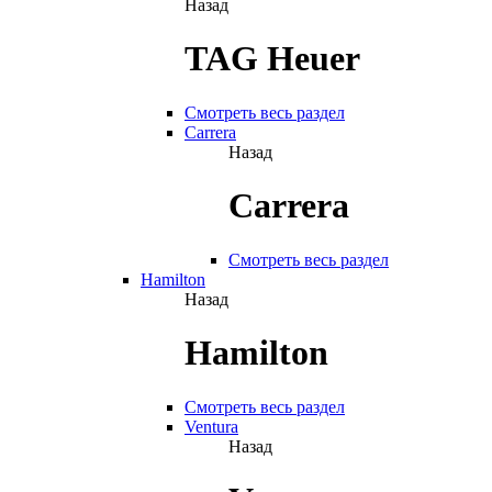
Назад
TAG Heuer
Смотреть весь раздел
Carrera
Назад
Carrera
Смотреть весь раздел
Hamilton
Назад
Hamilton
Смотреть весь раздел
Ventura
Назад