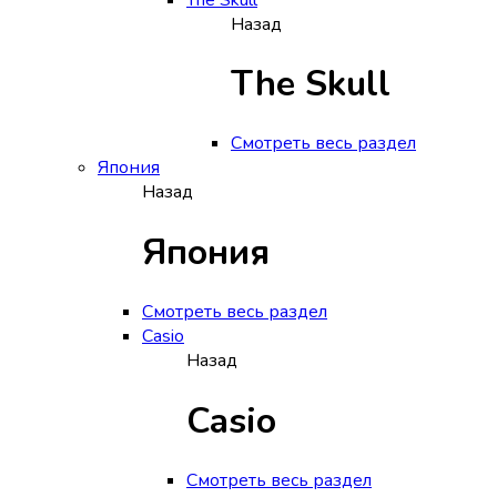
Назад
The Skull
Смотреть весь раздел
Япония
Назад
Япония
Смотреть весь раздел
Casio
Назад
Casio
Смотреть весь раздел