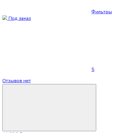
Фильтры
Под заказ
5
Отзывов нет