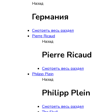
Назад
Германия
Смотреть весь раздел
Pierre Ricaud
Назад
Pierre Ricaud
Смотреть весь раздел
Philipp Plein
Назад
Philipp Plein
Смотреть весь раздел
The Skull