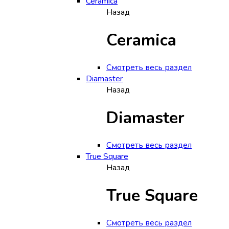
Ceramica
Назад
Ceramica
Смотреть весь раздел
Diamaster
Назад
Diamaster
Смотреть весь раздел
True Square
Назад
True Square
Смотреть весь раздел