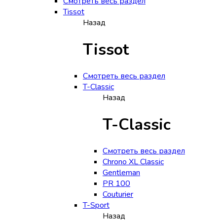
Смотреть весь раздел
Tissot
Назад
Tissot
Смотреть весь раздел
T-Classic
Назад
T-Classic
Смотреть весь раздел
Chrono XL Classic
Gentleman
PR 100
Couturier
T-Sport
Назад