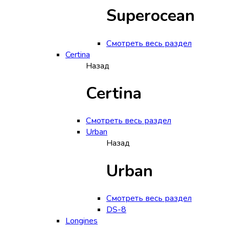
Superocean
Смотреть весь раздел
Certina
Назад
Certina
Смотреть весь раздел
Urban
Назад
Urban
Смотреть весь раздел
DS-8
Longines