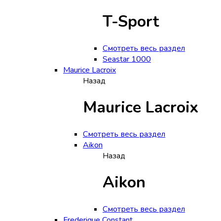
T-Sport
Смотреть весь раздел
Seastar 1000
Maurice Lacroix
Назад
Maurice Lacroix
Смотреть весь раздел
Aikon
Назад
Aikon
Смотреть весь раздел
Frederique Constant