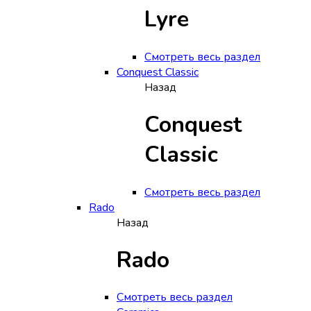
Lyre
Смотреть весь раздел
Conquest Classic
Назад
Conquest
Classic
Смотреть весь раздел
Rado
Назад
Rado
Смотреть весь раздел