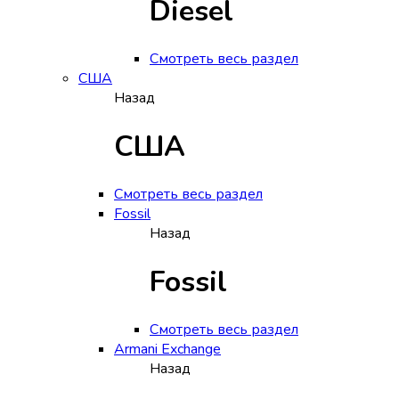
Diesel
Смотреть весь раздел
США
Назад
США
Смотреть весь раздел
Fossil
Назад
Fossil
Смотреть весь раздел
Armani Exchange
Назад