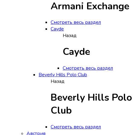
Armani Exchange
Смотреть весь раздел
Cayde
Назад
Cayde
Смотреть весь раздел
Beverly Hills Polo Club
Назад
Beverly Hills Polo
Club
Смотреть весь раздел
Австрия