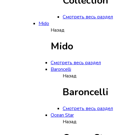
Collection
Смотреть весь раздел
Mido
Назад
Mido
Смотреть весь раздел
Baroncelli
Назад
Baroncelli
Смотреть весь раздел
Ocean Star
Назад