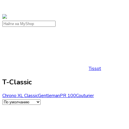
Tissot
T-Classic
Chrono XL Classic
Gentleman
PR 100
Couturier