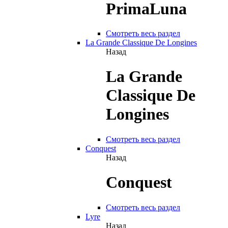
PrimaLuna
Смотреть весь раздел
La Grande Classique De Longines
Назад
La Grande
Classique De
Longines
Смотреть весь раздел
Conquest
Назад
Conquest
Смотреть весь раздел
Lyre
Назад