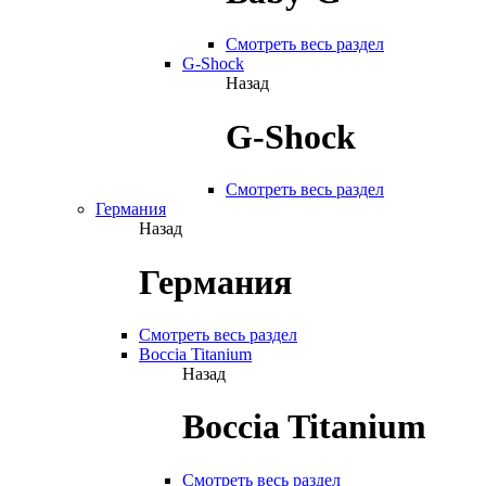
Смотреть весь раздел
G-Shock
Назад
G-Shock
Смотреть весь раздел
Германия
Назад
Германия
Смотреть весь раздел
Boccia Titanium
Назад
Boccia Titanium
Смотреть весь раздел