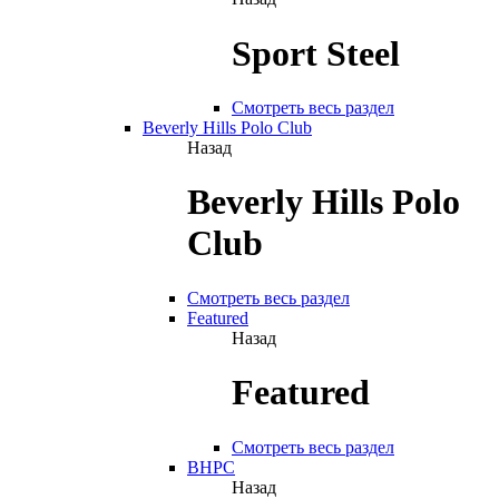
Sport Steel
Смотреть весь раздел
Beverly Hills Polo Club
Назад
Beverly Hills Polo
Club
Смотреть весь раздел
Featured
Назад
Featured
Смотреть весь раздел
BHPC
Назад