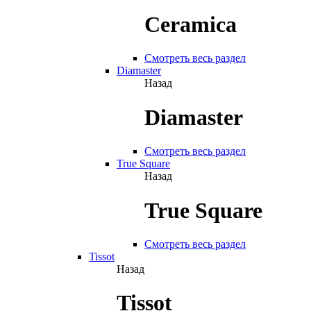
Ceramica
Смотреть весь раздел
Diamaster
Назад
Diamaster
Смотреть весь раздел
True Square
Назад
True Square
Смотреть весь раздел
Tissot
Назад
Tissot