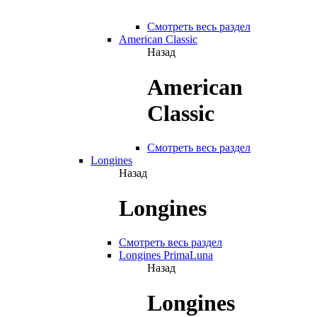
Смотреть весь раздел
American Classic
Назад
American
Classic
Смотреть весь раздел
Longines
Назад
Longines
Смотреть весь раздел
Longines PrimaLuna
Назад
Longines