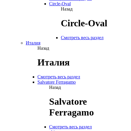
Circle-Oval
Назад
Circle-Oval
Смотреть весь раздел
Италия
Назад
Италия
Смотреть весь раздел
Salvatore Ferragamo
Назад
Salvatore
Ferragamo
Смотреть весь раздел