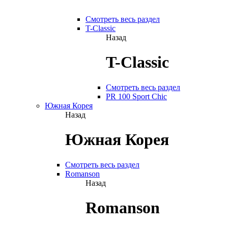
Смотреть весь раздел
T-Classic
Назад
T-Classic
Смотреть весь раздел
PR 100 Sport Chic
Южная Корея
Назад
Южная Корея
Смотреть весь раздел
Romanson
Назад
Romanson