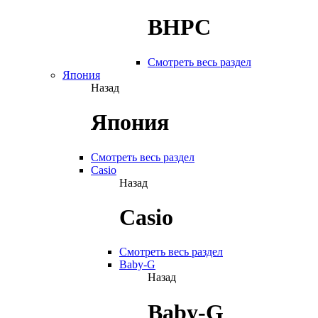
BHPC
Смотреть весь раздел
Япония
Назад
Япония
Смотреть весь раздел
Casio
Назад
Casio
Смотреть весь раздел
Baby-G
Назад
Baby-G