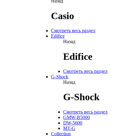
Назад
Casio
Смотреть весь раздел
Edifice
Назад
Edifice
Смотреть весь раздел
G-Shock
Назад
G-Shock
Смотреть весь раздел
GMW-B5000
DW-5600
MT-G
Collection