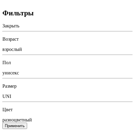
Фильтры
Закрыть
Возраст
взрослый
Пол
унисекс
Размер
UNI
Цвет
разноцветный
Применить