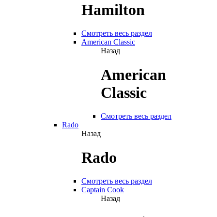
Hamilton
Смотреть весь раздел
American Classic
Назад
American
Classic
Смотреть весь раздел
Rado
Назад
Rado
Смотреть весь раздел
Captain Cook
Назад