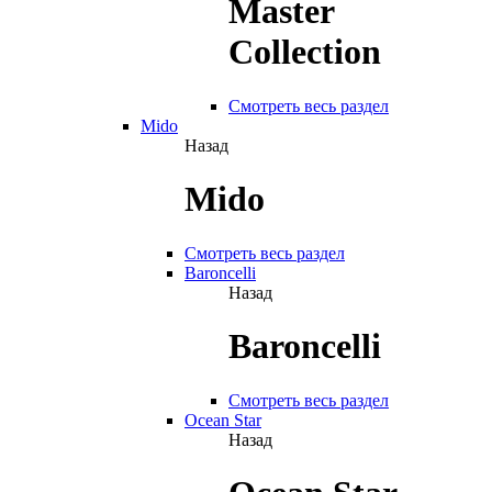
Master
Collection
Смотреть весь раздел
Mido
Назад
Mido
Смотреть весь раздел
Baroncelli
Назад
Baroncelli
Смотреть весь раздел
Ocean Star
Назад