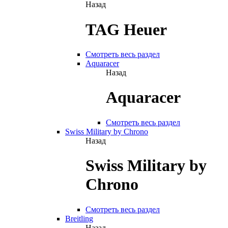
Назад
TAG Heuer
Смотреть весь раздел
Aquaracer
Назад
Aquaracer
Смотреть весь раздел
Swiss Military by Chrono
Назад
Swiss Military by
Chrono
Смотреть весь раздел
Breitling
Назад