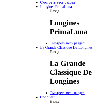
Смотреть весь раздел
Longines PrimaLuna
Назад
Longines
PrimaLuna
Смотреть весь раздел
La Grande Classique De Longines
Назад
La Grande
Classique De
Longines
Смотреть весь раздел
Conquest
Назад