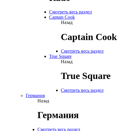
Смотреть весь раздел
Captain Cook
Назад
Captain Cook
Смотреть весь раздел
True Square
Назад
True Square
Смотреть весь раздел
Германия
Назад
Германия
Смотреть весь раздел