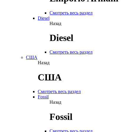
Смотреть весь раздел
Diesel
Назад
Diesel
Смотреть весь раздел
США
Назад
США
Смотреть весь раздел
Fossil
Назад
Fossil
Смотреть весь раздел