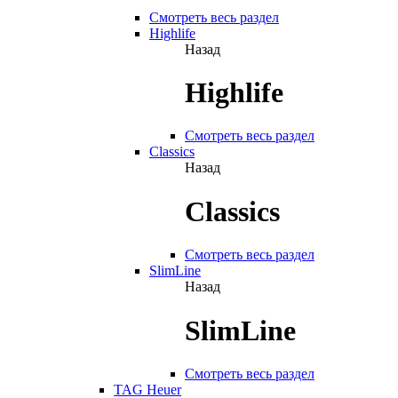
Смотреть весь раздел
Highlife
Назад
Highlife
Смотреть весь раздел
Classics
Назад
Classics
Смотреть весь раздел
SlimLine
Назад
SlimLine
Смотреть весь раздел
TAG Heuer