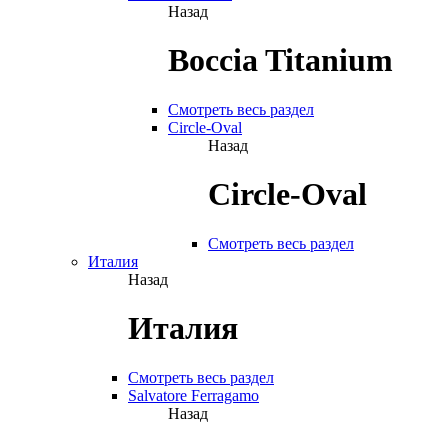
Назад
Boccia Titanium
Смотреть весь раздел
Circle-Oval
Назад
Circle-Oval
Смотреть весь раздел
Италия
Назад
Италия
Смотреть весь раздел
Salvatore Ferragamo
Назад