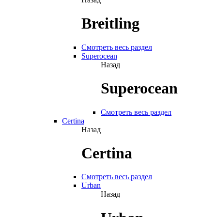
Breitling
Смотреть весь раздел
Superocean
Назад
Superocean
Смотреть весь раздел
Certina
Назад
Certina
Смотреть весь раздел
Urban
Назад