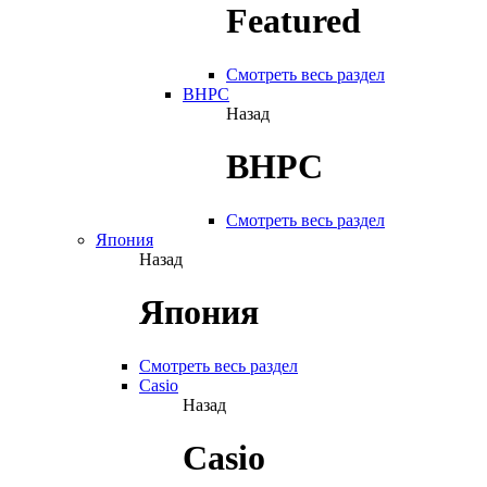
Featured
Смотреть весь раздел
BHPC
Назад
BHPC
Смотреть весь раздел
Япония
Назад
Япония
Смотреть весь раздел
Casio
Назад
Casio