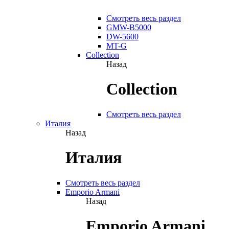
Смотреть весь раздел
GMW-B5000
DW-5600
MT-G
Collection
Назад
Collection
Смотреть весь раздел
Италия
Назад
Италия
Смотреть весь раздел
Emporio Armani
Назад
Emporio Armani