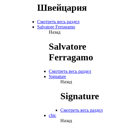
Швейцария
Смотреть весь раздел
Salvatore Ferragamo
Назад
Salvatore
Ferragamo
Смотреть весь раздел
Signature
Назад
Signature
Смотреть весь раздел
chic
Назад